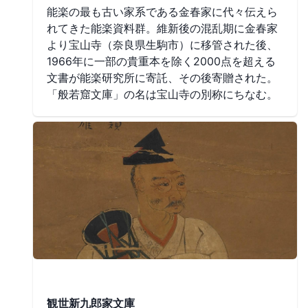
能楽の最も古い家系である金春家に代々伝えら
れてきた能楽資料群。維新後の混乱期に金春家
より宝山寺（奈良県生駒市）に移管された後、
1966年に一部の貴重本を除く2000点を超える
文書が能楽研究所に寄託、その後寄贈された。
「般若窟文庫」の名は宝山寺の別称にちなむ。
観世新九郎家文庫